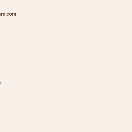
ure.com
R
m
R
m
R
m
R