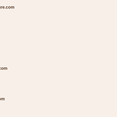
ure.com
R
R
.com
R
com
R